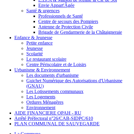
Envie Appart'Âgée
Santé & urgences
Professionnels de Santé
Centre de secours des Pompiers
Antenne de Protection Civile
Brigade de Gendarmerie de la Châtaigneraie
Enfance & Jeunesse
Petite enfance
Jeunesse
Scolarité
Le restaurant scolaire
Centre Périscolaire et de Loisirs
Urbanisme & Environnement
Les documents d'urbanisme
Guichet Numérique des Autorisations d'Urbanisme
(GNAU)
Les Lotissements communaux
Les Logements
Ordures Ménagères
Environnement
AIDE FINANCIERE OPAH - RU
Arrêté Préfectoral n°26/CAB-SIDPC/610
PLAN COMMUNAL DE SAUVEGARDE
La Commune