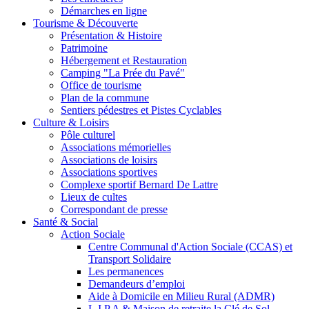
Démarches en ligne
Tourisme & Découverte
Présentation & Histoire
Patrimoine
Hébergement et Restauration
Camping "La Prée du Pavé"
Office de tourisme
Plan de la commune
Sentiers pédestres et Pistes Cyclables
Culture & Loisirs
Pôle culturel
Associations mémorielles
Associations de loisirs
Associations sportives
Complexe sportif Bernard De Lattre
Lieux de cultes
Correspondant de presse
Santé & Social
Action Sociale
Centre Communal d'Action Sociale (CCAS) et
Transport Solidaire
Les permanences
Demandeurs d’emploi
Aide à Domicile en Milieu Rural (ADMR)
L.I.P.A & Maison de retraite la Clé de Sol