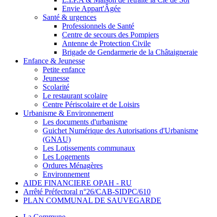
Envie Appart'Âgée
Santé & urgences
Professionnels de Santé
Centre de secours des Pompiers
Antenne de Protection Civile
Brigade de Gendarmerie de la Châtaigneraie
Enfance & Jeunesse
Petite enfance
Jeunesse
Scolarité
Le restaurant scolaire
Centre Périscolaire et de Loisirs
Urbanisme & Environnement
Les documents d'urbanisme
Guichet Numérique des Autorisations d'Urbanisme
(GNAU)
Les Lotissements communaux
Les Logements
Ordures Ménagères
Environnement
AIDE FINANCIERE OPAH - RU
Arrêté Préfectoral n°26/CAB-SIDPC/610
PLAN COMMUNAL DE SAUVEGARDE
La Commune