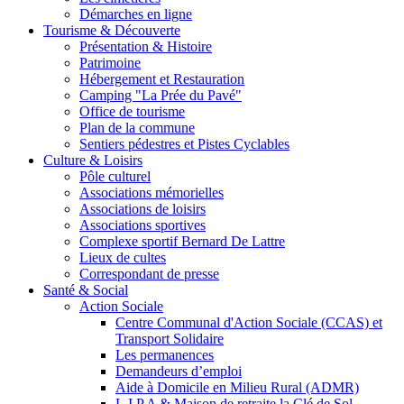
Démarches en ligne
Tourisme & Découverte
Présentation & Histoire
Patrimoine
Hébergement et Restauration
Camping "La Prée du Pavé"
Office de tourisme
Plan de la commune
Sentiers pédestres et Pistes Cyclables
Culture & Loisirs
Pôle culturel
Associations mémorielles
Associations de loisirs
Associations sportives
Complexe sportif Bernard De Lattre
Lieux de cultes
Correspondant de presse
Santé & Social
Action Sociale
Centre Communal d'Action Sociale (CCAS) et
Transport Solidaire
Les permanences
Demandeurs d’emploi
Aide à Domicile en Milieu Rural (ADMR)
L.I.P.A & Maison de retraite la Clé de Sol