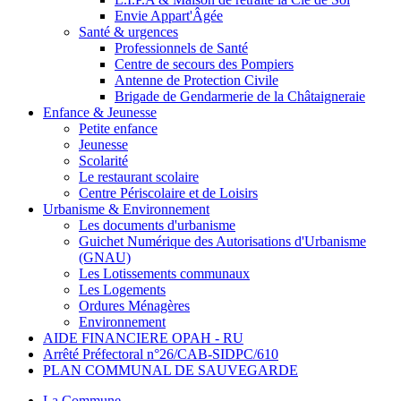
Envie Appart'Âgée
Santé & urgences
Professionnels de Santé
Centre de secours des Pompiers
Antenne de Protection Civile
Brigade de Gendarmerie de la Châtaigneraie
Enfance & Jeunesse
Petite enfance
Jeunesse
Scolarité
Le restaurant scolaire
Centre Périscolaire et de Loisirs
Urbanisme & Environnement
Les documents d'urbanisme
Guichet Numérique des Autorisations d'Urbanisme
(GNAU)
Les Lotissements communaux
Les Logements
Ordures Ménagères
Environnement
AIDE FINANCIERE OPAH - RU
Arrêté Préfectoral n°26/CAB-SIDPC/610
PLAN COMMUNAL DE SAUVEGARDE
La Commune