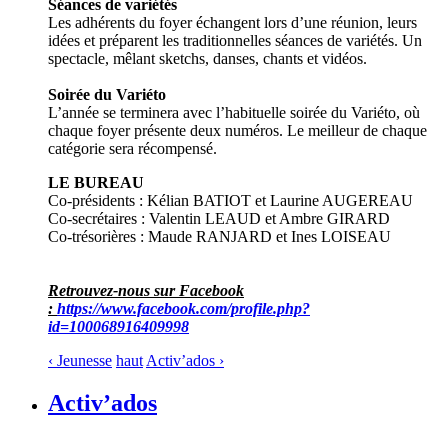
Séances de variétés
Les adhérents du foyer échangent lors d’une réunion, leurs
idées et préparent les traditionnelles séances de variétés. Un
spectacle, mêlant sketchs, danses, chants et vidéos.
Soirée du Variéto
L’année se terminera avec l’habituelle soirée du Variéto, où
chaque foyer présente deux numéros. Le meilleur de chaque
catégorie sera récompensé.
LE BUREAU
Co-présidents : Kélian BATIOT et Laurine AUGEREAU
Co-secrétaires : Valentin LEAUD et Ambre GIRARD
Co-trésorières : Maude RANJARD et Ines LOISEAU
Retrouvez-nous sur Facebook
:
https://www.facebook.com/profile.php?
id=100068916409998
‹ Jeunesse
haut
Activ’ados ›
Activ’ados