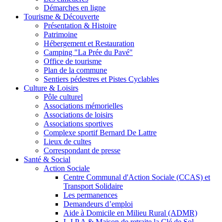
Démarches en ligne
Tourisme & Découverte
Présentation & Histoire
Patrimoine
Hébergement et Restauration
Camping "La Prée du Pavé"
Office de tourisme
Plan de la commune
Sentiers pédestres et Pistes Cyclables
Culture & Loisirs
Pôle culturel
Associations mémorielles
Associations de loisirs
Associations sportives
Complexe sportif Bernard De Lattre
Lieux de cultes
Correspondant de presse
Santé & Social
Action Sociale
Centre Communal d'Action Sociale (CCAS) et
Transport Solidaire
Les permanences
Demandeurs d’emploi
Aide à Domicile en Milieu Rural (ADMR)
L.I.P.A & Maison de retraite la Clé de Sol