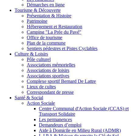
Démarches en ligne
Tourisme & Découverte
Présentation & Histoire
Patrimoine
Hébergement et Restauration
Camping "La Prée du Pavé"
Office de tourisme
Plan de la commune
Sentiers pédestres et Pistes Cyclables
Culture & Loisirs
Pôle culturel
Associations mémorielles
Associations de loisirs
Associations sportives
Complexe sportif Bernard De Lattre
Lieux de cultes
Correspondant de presse
Santé & Social
Action Sociale
Centre Communal d'Action Sociale (CCAS) et
Transport Solidaire
Les permanences
Demandeurs d’emploi
Aide à Domicile en Milieu Rural (ADMR)
L.I.P.A & Maison de retraite la Clé de Sol