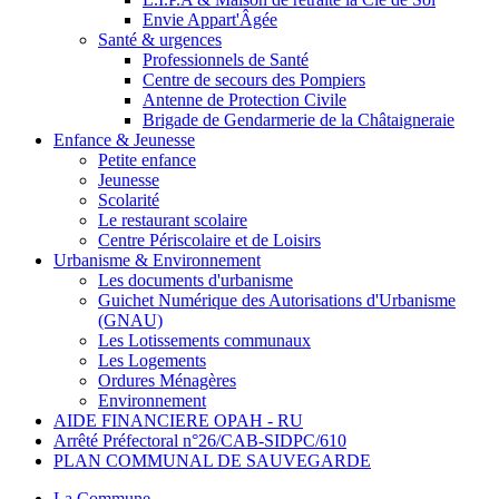
Envie Appart'Âgée
Santé & urgences
Professionnels de Santé
Centre de secours des Pompiers
Antenne de Protection Civile
Brigade de Gendarmerie de la Châtaigneraie
Enfance & Jeunesse
Petite enfance
Jeunesse
Scolarité
Le restaurant scolaire
Centre Périscolaire et de Loisirs
Urbanisme & Environnement
Les documents d'urbanisme
Guichet Numérique des Autorisations d'Urbanisme
(GNAU)
Les Lotissements communaux
Les Logements
Ordures Ménagères
Environnement
AIDE FINANCIERE OPAH - RU
Arrêté Préfectoral n°26/CAB-SIDPC/610
PLAN COMMUNAL DE SAUVEGARDE
La Commune