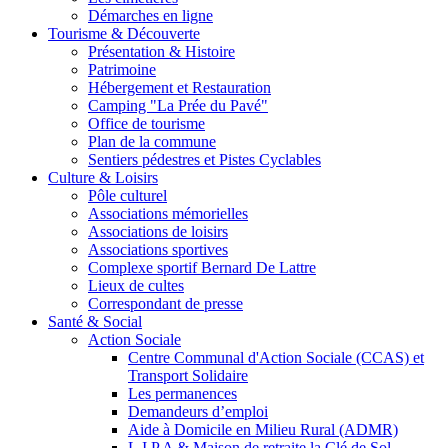
Démarches en ligne
Tourisme & Découverte
Présentation & Histoire
Patrimoine
Hébergement et Restauration
Camping "La Prée du Pavé"
Office de tourisme
Plan de la commune
Sentiers pédestres et Pistes Cyclables
Culture & Loisirs
Pôle culturel
Associations mémorielles
Associations de loisirs
Associations sportives
Complexe sportif Bernard De Lattre
Lieux de cultes
Correspondant de presse
Santé & Social
Action Sociale
Centre Communal d'Action Sociale (CCAS) et
Transport Solidaire
Les permanences
Demandeurs d’emploi
Aide à Domicile en Milieu Rural (ADMR)
L.I.P.A & Maison de retraite la Clé de Sol