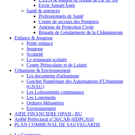
Envie Appart'Âgée
Santé & urgences
Professionnels de Santé
Centre de secours des Pompiers
Antenne de Protection Civile
Brigade de Gendarmerie de la Châtaigneraie
Enfance & Jeunesse
Petite enfance
Jeunesse
Scolarité
Le restaurant scolaire
Centre Périscolaire et de Loisirs
Urbanisme & Environnement
Les documents d'urbanisme
Guichet Numérique des Autorisations d'Urbanisme
(GNAU)
Les Lotissements communaux
Les Logements
Ordures Ménagères
Environnement
AIDE FINANCIERE OPAH - RU
Arrêté Préfectoral n°26/CAB-SIDPC/610
PLAN COMMUNAL DE SAUVEGARDE
La Commune