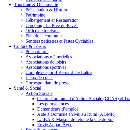
Tourisme & Découverte
Présentation & Histoire
Patrimoine
Hébergement et Restauration
Camping "La Prée du Pavé"
Office de tourisme
Plan de la commune
Sentiers pédestres et Pistes Cyclables
Culture & Loisirs
Pôle culturel
Associations mémorielles
Associations de loisirs
Associations sportives
Complexe sportif Bernard De Lattre
Lieux de cultes
Correspondant de presse
Santé & Social
Action Sociale
Centre Communal d'Action Sociale (CCAS) et Tran
Les permanences
Demandeurs d’emploi
Aide à Domicile en Milieu Rural (ADMR)
L.I.P.A & Maison de retraite la Clé de Sol
Envie Appart'Âgée
Santé & urgences