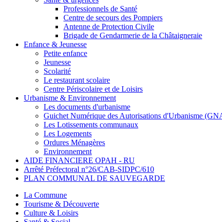
Professionnels de Santé
Centre de secours des Pompiers
Antenne de Protection Civile
Brigade de Gendarmerie de la Châtaigneraie
Enfance & Jeunesse
Petite enfance
Jeunesse
Scolarité
Le restaurant scolaire
Centre Périscolaire et de Loisirs
Urbanisme & Environnement
Les documents d'urbanisme
Guichet Numérique des Autorisations d'Urbanisme (G
Les Lotissements communaux
Les Logements
Ordures Ménagères
Environnement
AIDE FINANCIERE OPAH - RU
Arrêté Préfectoral n°26/CAB-SIDPC/610
PLAN COMMUNAL DE SAUVEGARDE
La Commune
Tourisme & Découverte
Culture & Loisirs
Santé & Social