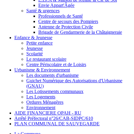
Envie Appart'Âgée
Santé & urgences
Professionnels de Santé
Centre de secours des Pompiers
Antenne de Protection Civile
Brigade de Gendarmerie de la Châtaigneraie
Enfance & Jeunesse
Petite enfance
Jeunesse
Scolarité
Le restaurant scolaire
Centre Périscolaire et de Loisirs
Urbanisme & Environnement
Les documents d'urbanisme
Guichet Numérique des Autorisations d'Urbanisme
(GNAU)
Les Lotissements communaux
Les Logements
Ordures Ménagères
Environnement
AIDE FINANCIERE OPAH - RU
Arrêté Préfectoral n°26/CAB-SIDPC/610
PLAN COMMUNAL DE SAUVEGARDE
La Commune