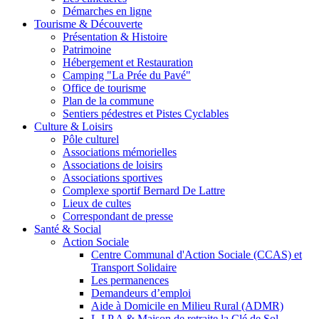
Démarches en ligne
Tourisme & Découverte
Présentation & Histoire
Patrimoine
Hébergement et Restauration
Camping "La Prée du Pavé"
Office de tourisme
Plan de la commune
Sentiers pédestres et Pistes Cyclables
Culture & Loisirs
Pôle culturel
Associations mémorielles
Associations de loisirs
Associations sportives
Complexe sportif Bernard De Lattre
Lieux de cultes
Correspondant de presse
Santé & Social
Action Sociale
Centre Communal d'Action Sociale (CCAS) et
Transport Solidaire
Les permanences
Demandeurs d’emploi
Aide à Domicile en Milieu Rural (ADMR)
L.I.P.A & Maison de retraite la Clé de Sol