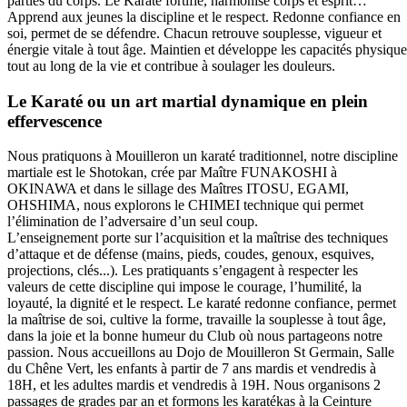
parties du corps.
Le Karaté fortifie, harmonise corps et esprit…
Apprend aux jeunes la discipline et le respect.
Redonne confiance en
soi, permet de se défendre. Chacun retrouve souplesse, vigueur et
énergie vitale à tout âge. Maintien et développe les capacités physique
tout au long de la vie et contribue à soulager les douleurs.
Le Karaté ou un art martial dynamique en plein
effervescence
Nous pratiquons à Mouilleron un karaté traditionnel, notre discipline
martiale est le Shotokan, crée par Maître FUNAKOSHI à
OKINAWA et dans le sillage des Maîtres ITOSU, EGAMI,
OHSHIMA, nous explorons le CHIMEI technique qui permet
l’élimination de l’adversaire d’un seul coup.
L’enseignement porte sur l’acquisition et la maîtrise des techniques
d’attaque et de défense (mains, pieds, coudes, genoux, esquives,
projections, clés...). Les pratiquants s’engagent à respecter les
valeurs de cette discipline qui impose le courage, l’humilité, la
loyauté, la dignité et le respect. Le karaté redonne confiance, permet
la maîtrise de soi, cultive la forme, travaille la souplesse à tout âge,
dans la joie et la bonne humeur du Club où nous partageons notre
passion. Nous accueillons au Dojo de Mouilleron St Germain, Salle
du Chêne Vert, les enfants à partir de 7 ans mardis et vendredis à
18H, et les adultes mardis et vendredis à 19H. Nous organisons 2
passages de grades par an et formons les karatékas à la Ceinture