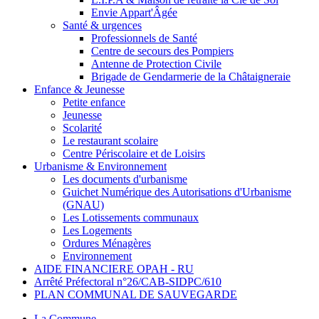
Envie Appart'Âgée
Santé & urgences
Professionnels de Santé
Centre de secours des Pompiers
Antenne de Protection Civile
Brigade de Gendarmerie de la Châtaigneraie
Enfance & Jeunesse
Petite enfance
Jeunesse
Scolarité
Le restaurant scolaire
Centre Périscolaire et de Loisirs
Urbanisme & Environnement
Les documents d'urbanisme
Guichet Numérique des Autorisations d'Urbanisme
(GNAU)
Les Lotissements communaux
Les Logements
Ordures Ménagères
Environnement
AIDE FINANCIERE OPAH - RU
Arrêté Préfectoral n°26/CAB-SIDPC/610
PLAN COMMUNAL DE SAUVEGARDE
La Commune