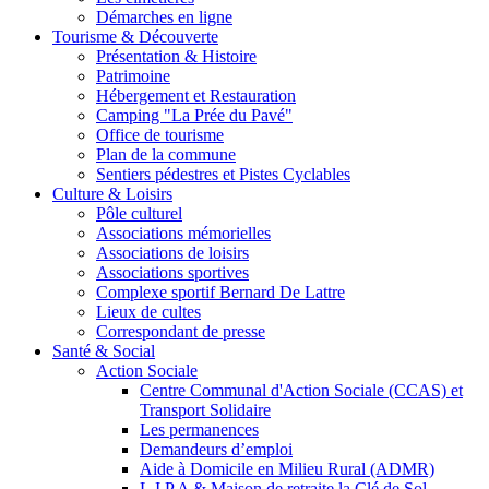
Démarches en ligne
Tourisme & Découverte
Présentation & Histoire
Patrimoine
Hébergement et Restauration
Camping "La Prée du Pavé"
Office de tourisme
Plan de la commune
Sentiers pédestres et Pistes Cyclables
Culture & Loisirs
Pôle culturel
Associations mémorielles
Associations de loisirs
Associations sportives
Complexe sportif Bernard De Lattre
Lieux de cultes
Correspondant de presse
Santé & Social
Action Sociale
Centre Communal d'Action Sociale (CCAS) et
Transport Solidaire
Les permanences
Demandeurs d’emploi
Aide à Domicile en Milieu Rural (ADMR)
L.I.P.A & Maison de retraite la Clé de Sol