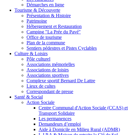
Démarches en ligne
Tourisme & Découverte
Présentation & Histoire
Patrimoine
Hébergement et Restauration
Camping "La Prée du Pavé"
Office de tourisme
Plan de la commune
Sentiers pédestres et Pistes Cyclables
Culture & Loisirs
Pôle culturel
Associations mémorielles
Associations de loisirs
Associations sportives
Complexe sportif Bernard De Lattre
Lieux de cultes
Correspondant de presse
Santé & Social
Action Sociale
Centre Communal d'Action Sociale (CCAS) et
Transport Solidaire
Les permanences
Demandeurs d’emploi
Aide à Domicile en Milieu Rural (ADMR)
L.I.P.A & Maison de retraite la Clé de Sol