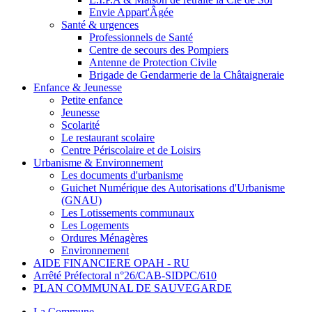
Envie Appart'Âgée
Santé & urgences
Professionnels de Santé
Centre de secours des Pompiers
Antenne de Protection Civile
Brigade de Gendarmerie de la Châtaigneraie
Enfance & Jeunesse
Petite enfance
Jeunesse
Scolarité
Le restaurant scolaire
Centre Périscolaire et de Loisirs
Urbanisme & Environnement
Les documents d'urbanisme
Guichet Numérique des Autorisations d'Urbanisme
(GNAU)
Les Lotissements communaux
Les Logements
Ordures Ménagères
Environnement
AIDE FINANCIERE OPAH - RU
Arrêté Préfectoral n°26/CAB-SIDPC/610
PLAN COMMUNAL DE SAUVEGARDE
La Commune